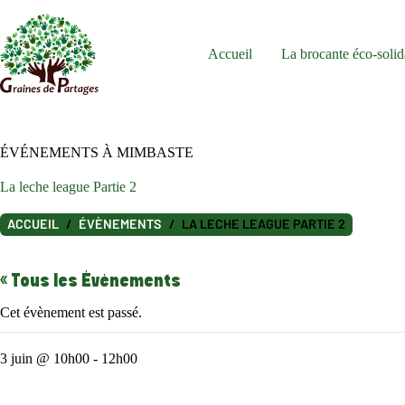
Passer
au
contenu
Accueil
La brocante éco-solid
ÉVÉNEMENTS À MIMBASTE
La leche league Partie 2
ACCUEIL
ÉVÈNEMENTS
LA LECHE LEAGUE PARTIE 2
« Tous les Évènements
Cet évènement est passé.
3 juin @ 10h00
-
12h00