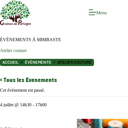
Passer
au
contenu
Menu
ÉVÉNEMENTS À MIMBASTE
Atelier couture
ACCUEIL
ÉVÈNEMENTS
ATELIER COUTURE
« Tous les Évènements
Cet évènement est passé.
4 juillet @ 14h30
-
17h00