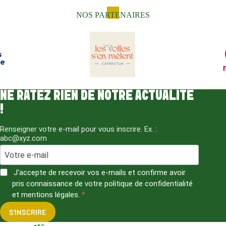
n
f
NOS PARTENAIRES
o
r
m
a
t
i
o
n
s
NE RATEZ RIEN DE NOTRE ACTUALITÉ
s
a
!
i
s
i
Renseigner votre e-mail pour vous inscrire. Ex. :
e
abc@xyz.com
s
d
a
n
J'accepte de recevoir vos e-mails et confirme avoir
s
c
pris connaissance de votre politique de confidentialité
e
et mentions légales.
f
o
S'INSCRIRE
r
m