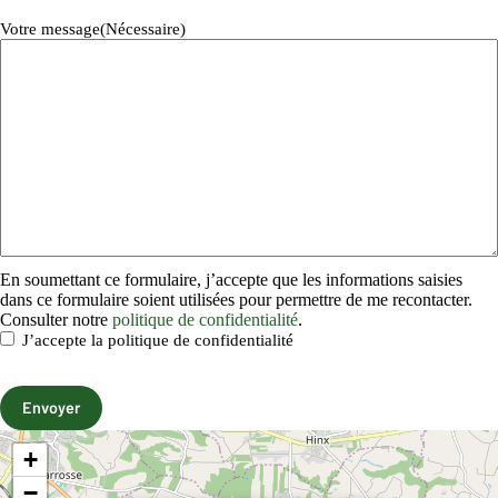
Votre message
(Nécessaire)
E
En soumettant ce formulaire, j’accepte que les informations saisies
n
dans ce formulaire soient utilisées pour permettre de me recontacter.
s
Consulter notre
politique de confidentialité
.
o
J’accepte la politique de confidentialité
u
m
e
t
Envoyer
t
a
A
+
n
l
t
t
−
c