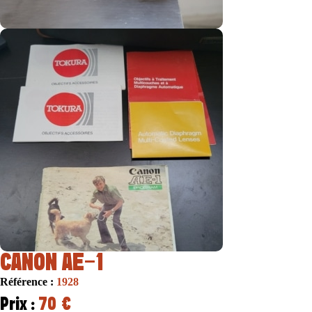
CANON AE-1
Référence :
1928
Prix :
70 €